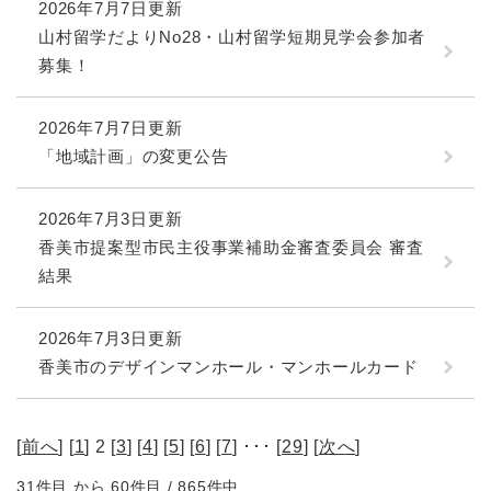
2026年7月7日更新
山村留学だよりNo28・山村留学短期見学会参加者
募集！
2026年7月7日更新
「地域計画」の変更公告
2026年7月3日更新
香美市提案型市民主役事業補助金審査委員会 審査
結果
2026年7月3日更新
香美市のデザインマンホール・マンホールカード
[
前へ
] [
1
] 2 [
3
] [
4
] [
5
] [
6
] [
7
] ･･･ [
29
] [
次へ
]
31件目 から 60件目 / 865件中