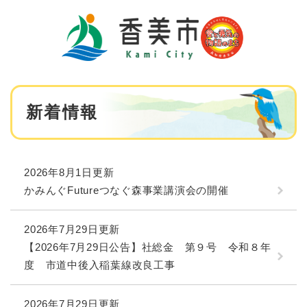
ペ
メニューを飛ばして本文へ
ー
ジ
の
先
頭
で
本
す
新着情報
文
。
2026年8月1日更新
かみんぐFutureつなぐ森事業講演会の開催
2026年7月29日更新
【2026年7月29日公告】社総金 第９号 令和８年
度 市道中後入稲葉線改良工事
2026年7月29日更新