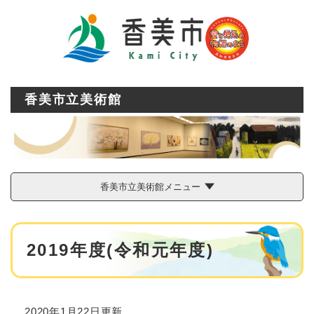
ペ
メニューを飛ばして本文へ
ー
ジ
の
先
頭
で
香美市立美術館
す
。
香美市立美術館メニュー
本
2019年度(令和元年度)
文
2020年1月22日更新