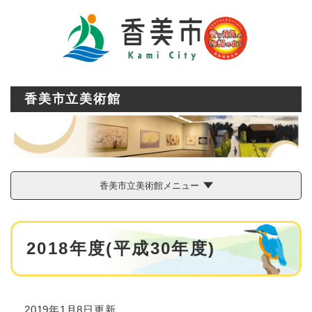
ペ
メニューを飛ばして本文へ
ー
ジ
の
先
頭
で
香美市立美術館
す
。
香美市立美術館メニュー
本
2018年度(平成30年度)
文
2019年1月8日更新