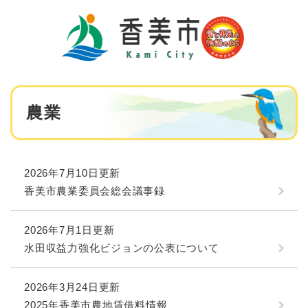
ペ
メニューを飛ばして本文へ
ー
ジ
の
先
頭
で
本
す
農業
文
。
2026年7月10日更新
香美市農業委員会総会議事録
2026年7月1日更新
水田収益力強化ビジョンの公表について
2026年3月24日更新
2025年香美市農地賃借料情報