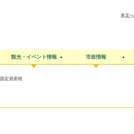
メニューを飛ばして本文へ
本文へ
観光・イベント情報
市政情報
固定資産税
税金
建設・上下水道
コミュニティ・まちづくり
保険・年金
ごみ・環境
条例・規則
医療・健
税金
広報・広
教育
その他
生涯学習・文化財
人権
救急・消防
防災・災害
防犯・安
市役所・施設案内