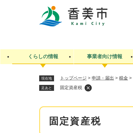
ペ
ー
ジ
の
先
キ
頭
ー
で
ワ
す
ー
くらしの情報
事業者向け情報
。
ド
検
索
トップページ
>
申請・届出
>
税金
>
現在地
ライフステージ
入札・契約
観光スポット・観光施設
市政
施設検索
住民票・戸籍
産業振興
イベント・お祭り・特産品
市政への参加
固定資産税
足あと
福祉
広告
掲示場
子ども
保険
水道・下水道
ごみ・環境・動物
住宅・土地
交通情報
本
固定資産税
文