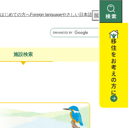
はじめての方へ
Foreign language
やさしい日本語
検
閲覧補助
索
施設検索
康
聴
閉じる
閉じる
全・消費者安全
閉じる
閉じる
閉じる