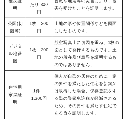
罹災証
台風や地震等の災害により、被
たり 300
明
害を受けたことを証明します。
円
公図(切
1枚 300
土地の形や位置関係などを図面
図等)
円
にしたものです。
航空写真上に切図を重ね、1枚の
デジタ
​1枚 300
図として発行するものです。土
ル地番
円
地の所在及び筆界を証明するも
図
のではありません。
個人が自己の居住のために一定
の要件を満たした住宅を新築又
住宅用
1件
は取得した場合、保存登記をす
家屋証
1,300円
る際の登録免許税が軽減される
明
ため、その要件を満たす住宅で
ある旨を証明します。