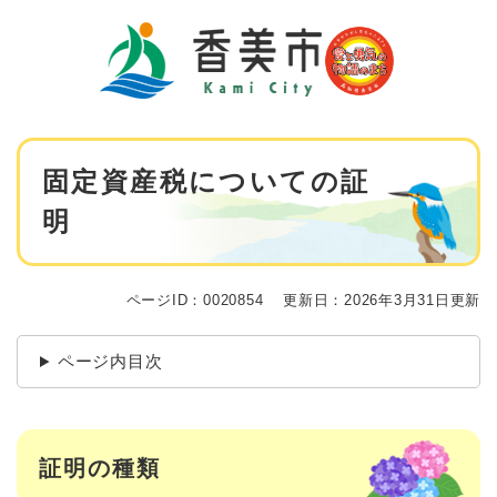
ペ
メニューを飛ばして本文へ
ー
ジ
の
先
頭
で
本
す
固定資産税についての証
文
。
明
ページID：0020854
更新日：2026年3月31日更新
ページ内目次
証明の種類