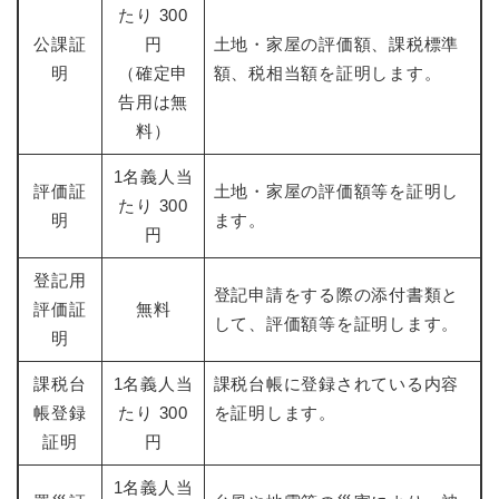
たり 300
公課証
円
土地・家屋の評価額、課税標準
明
（確定申
額、税相当額を証明します。
告用は無
料）
1名義人当
評価証
土地・家屋の評価額等を証明し
たり 300
明
ます。
円
登記用
登記申請をする際の添付書類と
評価証
無料
して、評価額等を証明します。
明
課税台
1名義人当
課税台帳に登録されている内容
帳登録
たり 300
を証明します。
証明
円
1名義人当