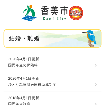
ペ
メニューを飛ばして本文へ
ー
ジ
の
先
頭
で
本
す
結婚・離婚
文
。
2026年4月1日更新
国民年金の保険料
2026年4月1日更新
ひとり親家庭医療費助成制度
2018年4月1日更新
国民年金制度