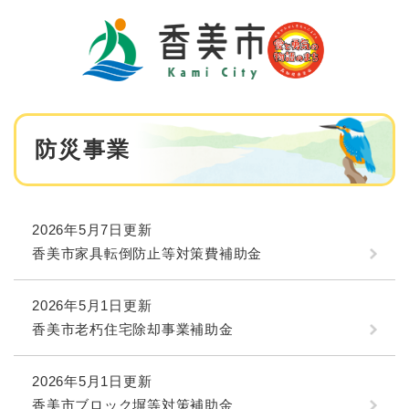
ペ
メニューを飛ばして本文へ
ー
ジ
の
先
頭
で
本
す
防災事業
文
。
2026年5月7日更新
香美市家具転倒防止等対策費補助金
2026年5月1日更新
香美市老朽住宅除却事業補助金
2026年5月1日更新
香美市ブロック塀等対策補助金