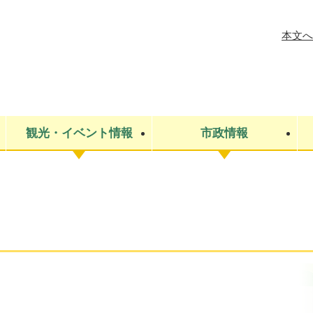
メニューを飛ばして本文へ
本文へ
観光・イベント情報
市政情報
税金
建設・上下水道
コミュニティ・まちづくり
保険・年金
ごみ・環境
条例・規則
医療・健
税金
広報・広
教育
その他
生涯学習・文化財
人権
救急・消防
防災・災害
防犯・安
市役所・施設案内