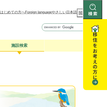
はじめての方へ
Foreign language
やさしい日本語
検
閲覧補助
索
施設検索
康
聴
閉じる
閉じる
全・消費者安全
閉じる
閉じる
閉じる