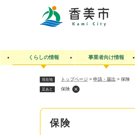
ペ
ー
ジ
の
先
キ
頭
ー
で
ワ
す
ー
くらしの情報
事業者向け情報
。
ド
検
索
トップページ
>
申請・届出
>
保険
現在地
ライフステージ
入札・契約
観光スポット・観光施設
市政
施設検索
住民票・戸籍
産業振興
イベント・お祭り・特産品
市政への参加
保険
足あと
福祉
広告
掲示場
子ども
保険
水道・下水道
ごみ・環境・動物
住宅・土地
交通情報
本
保険
文