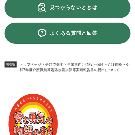
見つからないときは
よくある質問と回答
トップページ
>
分類で探す
>
事業者向け情報
>
保険
>
介護保険
>
令
現在地
和7年度介護職員等処遇改善加算等実績報告書の提出について