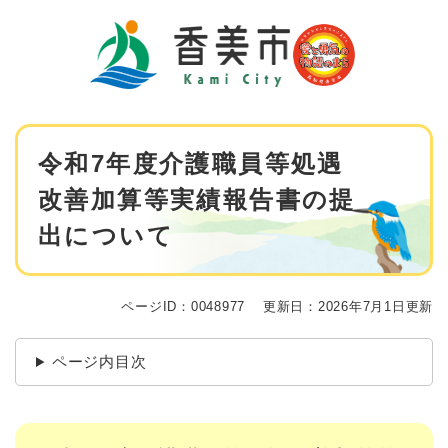
ペ
メニューを飛ばして本文へ
ー
ジ
の
先
頭
で
本
す
令和7年度介護職員等処遇
文
。
改善加算等実績報告書の提
出について
ページID：0048977
更新日：2026年7月1日更新
ページ内目次