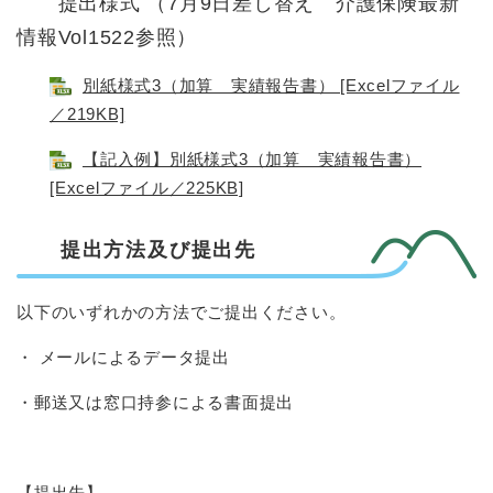
提出様式 （7月9日差し替え 介護保険最新
情報Vol1522参照）
別紙様式3（加算 実績報告書） [Excelファイル
／219KB]
【記入例】別紙様式3（加算 実績報告書）
[Excelファイル／225KB]
提出方法及び提出先
以下のいずれかの方法でご提出ください。
・ メールによるデータ提出
・郵送又は窓口持参による書面提出
【提出先】