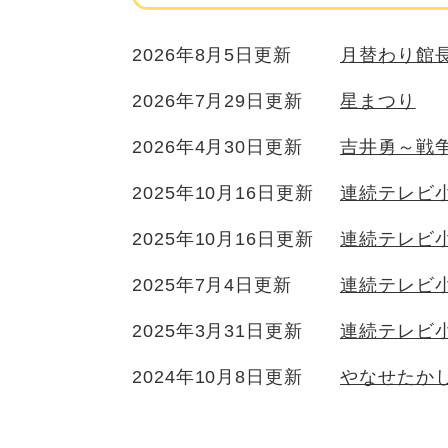
2026年8月5日更新
月替わり館
2026年7月29日更新
星まつり
2026年4月30日更新
吉井勇～戦
2025年10月16日更新
連続テレビ
2025年10月16日更新
連続テレビ
2025年7月4日更新
連続テレビ
2025年3月31日更新
連続テレビ
2024年10月8日更新
やなせたか