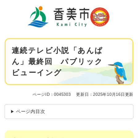
ペ
メニューを飛ばして本文へ
ー
ジ
の
先
頭
で
本
す
連続テレビ小説「あんぱ
文
。
ん」最終回 パブリック
ビューイング
ページID：0045303
更新日：2025年10月16日更新
ページ内目次