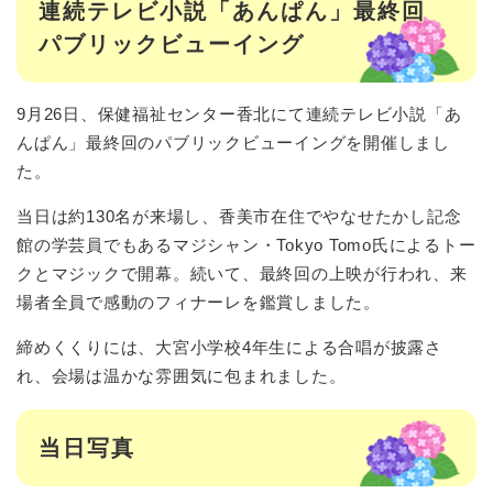
連続テレビ小説「あんぱん」最終回
パブリックビューイング
9月26日、保健福祉センター香北にて連続テレビ小説「あ
んぱん」最終回のパブリックビューイングを開催しまし
た。
当日は約130名が来場し、香美市在住でやなせたかし記念
館の学芸員でもあるマジシャン・Tokyo Tomo氏によるトー
クとマジックで開幕。続いて、最終回の上映が行われ、来
場者全員で感動のフィナーレを鑑賞しました。
締めくくりには、大宮小学校4年生による合唱が披露さ
れ、会場は温かな雰囲気に包まれました。
当日写真