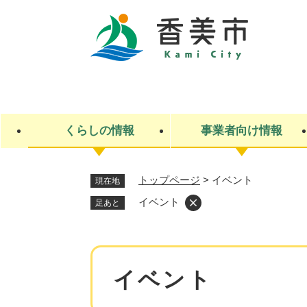
ペ
ー
ジ
の
先
キ
頭
ー
で
ワ
す
ー
くらしの情報
事業者向け情報
。
ド
検
索
トップページ
>
イベント
現在地
ライフステージ
入札・契約
観光スポット・観光施設
市政
施設検索
住民票・戸籍
産業振興
イベント・お祭り・特産品
市政への参加
イベント
足あと
福祉
広告
掲示場
子ども
保険
水道・下水道
ごみ・環境・動物
住宅・土地
交通情報
本
イベント
文