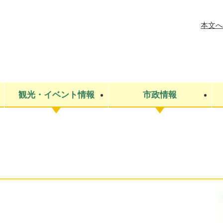
メニューを飛ばして本文へ
本文へ
観光・イベント情報
市政情報
税金
建設・上下水道
コミュニティ・まちづくり
保険・年金
ごみ・環境
条例・規則
医療・健
税金
広報・広
教育
その他
生涯学習・文化財
人権
救急・消防
防災・災害
防犯・安
市役所・施設案内