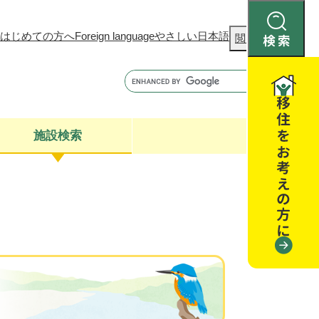
はじめての方へ
Foreign language
やさしい日本語
検
閲覧補助
索
施設検索
康
聴
閉じる
閉じる
全・消費者安全
閉じる
閉じる
閉じる