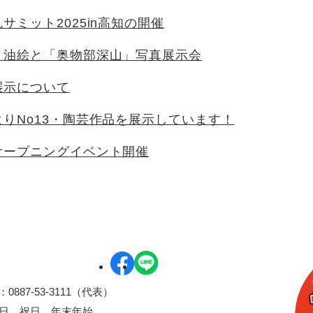
サミット2025in高知の開催
」油絵と「奥物部深山」写真展示会
展示について
りNo13・陶芸作品を展示しています！
オープニングイベント開催
0887-53-3111（代表）
曜日、祝日、年末年始