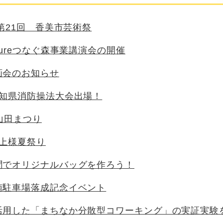
 第21回 香美市芸術祭
tureつなぐ森事業講演会の開催
画会のお知らせ
高知県消防操法大会出場！
山田まつり
川上様夏祭り
聞でオリジナルバッグを作ろう！
南駐車場落成記念イベント
活用した「まちなか分散型コワーキング」の実証実験