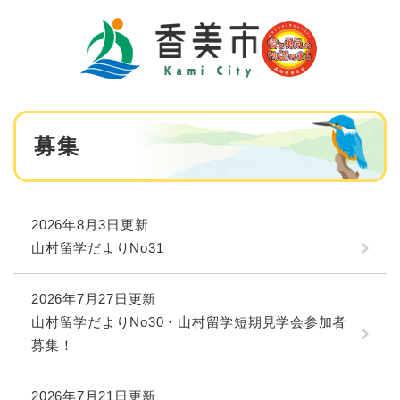
ペ
メニューを飛ばして本文へ
ー
ジ
の
先
頭
で
本
す
募集
文
。
2026年8月3日更新
山村留学だよりNo31
2026年7月27日更新
山村留学だよりNo30・山村留学短期見学会参加者
募集！
2026年7月21日更新