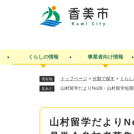
ペ
ー
ジ
の
先
キ
頭
ー
で
ワ
す
ー
くらしの情報
事業者向け情報
。
ド
検
索
トップページ
>
分類で探す
>
くらし
現在地
ライフステージ
入札・契約
観光スポット・観光施設
市政
施設検索
住民票・戸籍
産業振興
イベント・お祭り・特産品
市政への参加
山村留学だよりNo28・山村留学短
足あと
福祉
広告
掲示場
子ども
保険
水道・下水道
ごみ・環境・動物
住宅・土地
交通情報
本
山村留学だよりN
文