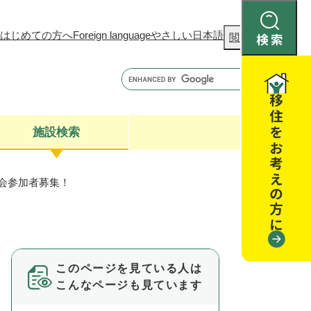
はじめての方へ
Foreign language
やさしい日本語
検
閲覧補助
索
施設検索
学会参加者募集！
康
聴
閉じる
閉じる
全・消費者安全
閉じる
閉じる
このページを見ている人は
閉じる
こんなページも見ています