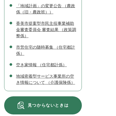
「地域計画」の変更公告 （農政
係（旧・農政班））
香美市提案型市民主役事業補助
金審査委員会 審査結果 （政策調
整係）
市営住宅の随時募集 （住宅都計
係）
空き家情報 （住宅都計係）
地域密着型サービス事業所の空
き情報について （介護保険係）
見つからないときは