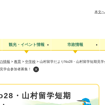
メニューを飛ばして本文へ
本文へ
観光・イベント情報
市政情報
の情報
>
教育
>
中学校
>
山村留学だよりNo28・山村留学短期見
税金
建設・上下水道
コミュニティ・まちづくり
保険・年金
ごみ・環境
条例・規則
医療・健
税金
広報・広
期見学会参加者募集！
教育
その他
生涯学習・文化財
人権
救急・消防
防災・災害
防犯・安
市役所・施設案内
o28・山村留学短期