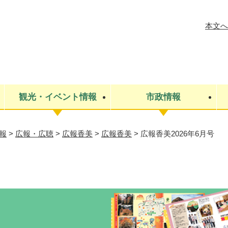
メニューを飛ばして本文へ
本文へ
観光・イベント情報
市政情報
報
>
広報・広聴
>
広報香美
>
広報香美
>
広報香美2026年6月号
税金
建設・上下水道
コミュニティ・まちづくり
保険・年金
ごみ・環境
条例・規則
医療・健
税金
広報・広
教育
その他
生涯学習・文化財
人権
救急・消防
防災・災害
防犯・安
市役所・施設案内