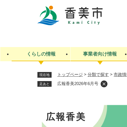
ペ
ー
ジ
の
先
キ
頭
ー
で
ワ
す
ー
くらしの情報
事業者向け情報
。
ド
検
索
トップページ
>
分類で探す
>
市政情
現在地
ライフステージ
入札・契約
観光スポット・観光施設
市政
施設検索
住民票・戸籍
産業振興
イベント・お祭り・特産品
市政への参加
広報香美2026年6月号
足あと
福祉
広告
掲示場
子ども
保険
水道・下水道
ごみ・環境・動物
住宅・土地
交通情報
広報香美