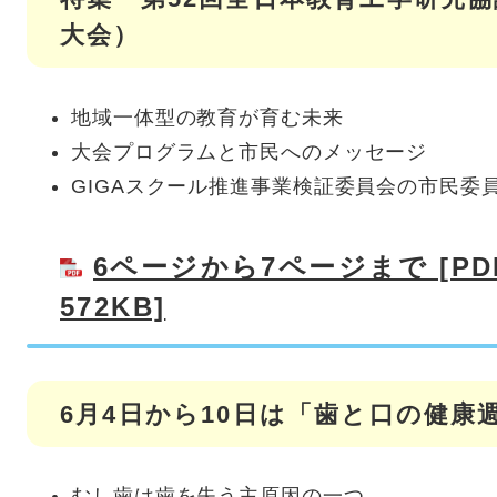
大会）
地域一体型の教育が育む未来
大会プログラムと市民へのメッセージ
GIGAスクール推進事業検証委員会の市民委
6ページから7ページまで [P
572KB]
6月4日から10日は「歯と口の健康
むし歯は歯を失う主原因の一つ