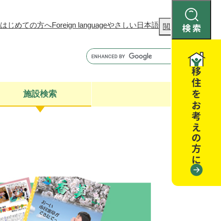
はじめての方へ
Foreign language
やさしい日本語
検
閲覧補助
索
施設検索
康
聴
閉じる
閉じる
全・消費者安全
閉じる
閉じる
閉じる