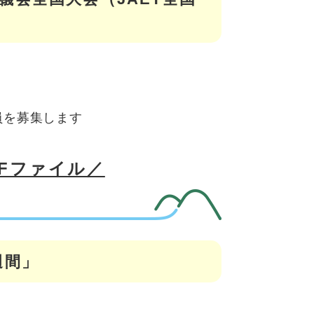
員を募集します
DFファイル／
週間」