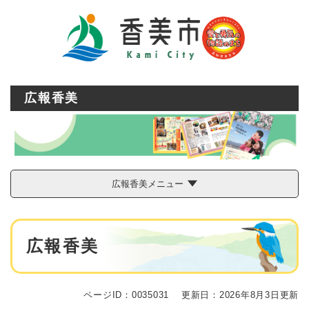
ペ
メニューを飛ばして本文へ
ー
ジ
の
先
頭
で
広報香美
す
。
広報香美メニュー
本
広報香美
文
ページID：0035031
更新日：2026年8月3日更新