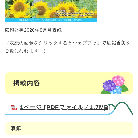
広報香美2026年8月号表紙
（表紙の画像をクリックするとウェブブックで広報香美を
ご覧になれます。）
掲載内容
1ページ [PDFファイル／1.7MB]
表紙