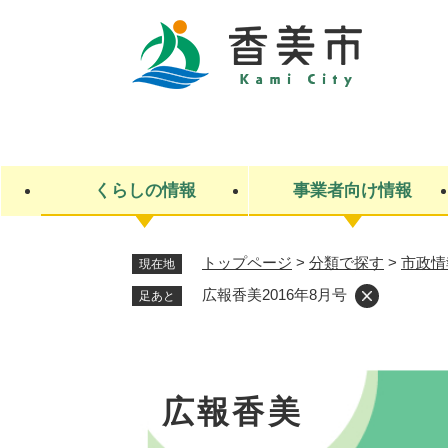
ペ
ー
ジ
の
先
キ
頭
ー
で
ワ
す
ー
くらしの情報
事業者向け情報
。
ド
検
索
トップページ
>
分類で探す
>
市政情
現在地
ライフステージ
入札・契約
観光スポット・観光施設
市政
施設検索
住民票・戸籍
産業振興
イベント・お祭り・特産品
市政への参加
広報香美2016年8月号
足あと
福祉
広告
掲示場
子ども
保険
水道・下水道
ごみ・環境・動物
住宅・土地
交通情報
広報香美