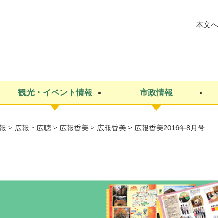
メニューを飛ばして本文へ
本文へ
観光・イベント情報
市政情報
報
>
広報・広聴
>
広報香美
>
広報香美
>
広報香美2016年8月号
税金
建設・上下水道
コミュニティ・まちづくり
保険・年金
ごみ・環境
条例・規則
医療・健
税金
広報・広
教育
その他
生涯学習・文化財
人権
救急・消防
防災・災害
防犯・安
市役所・施設案内