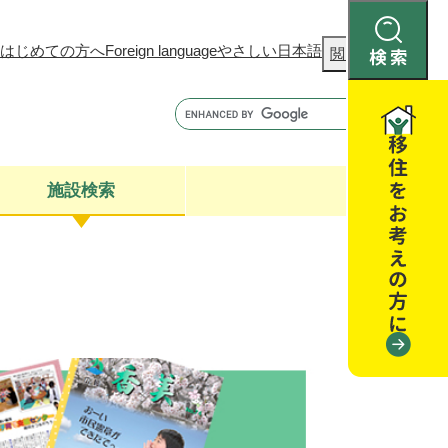
はじめての方へ
Foreign language
やさしい日本語
検
閲覧補助
索
施設検索
康
聴
閉じる
閉じる
全・消費者安全
閉じる
閉じる
閉じる