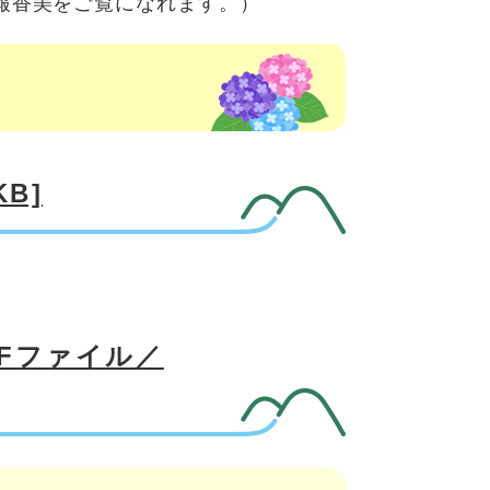
報香美をご覧になれます。）
B]
DFファイル／