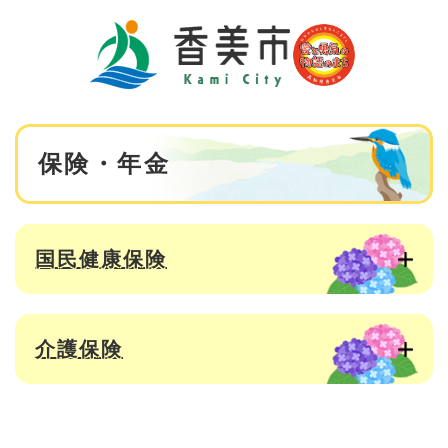
ペ
メニューを飛ばして本文へ
ー
ジ
の
先
頭
で
本
す
保険・年金
文
。
国民健康保険
介護保険