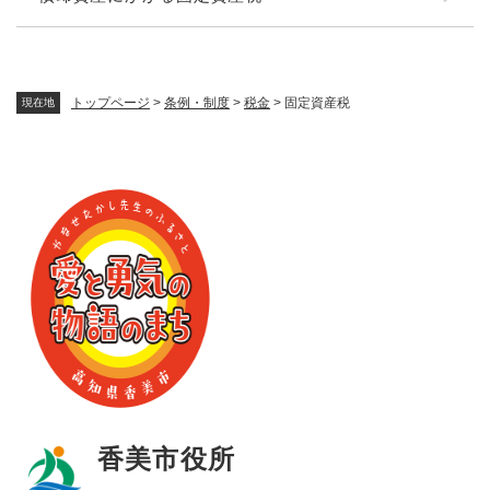
トップページ
>
条例・制度
>
税金
>
固定資産税
現在地
香美市役所