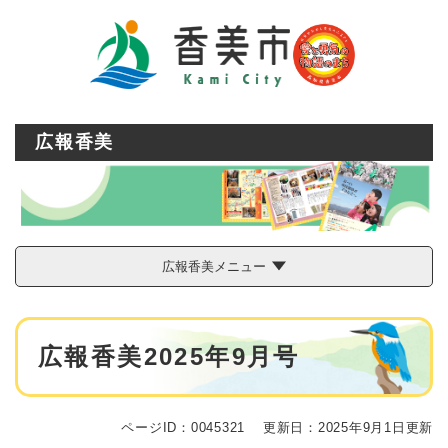
ペ
メニューを飛ばして本文へ
ー
ジ
の
先
頭
で
広報香美
す
。
広報香美メニュー
本
広報香美2025年9月号
文
ページID：0045321
更新日：2025年9月1日更新