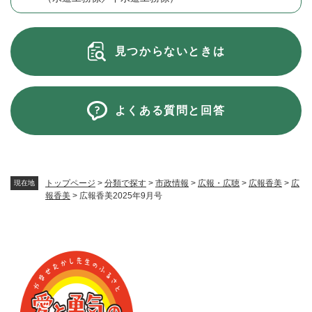
見つからないときは
よくある質問と回答
トップページ
>
分類で探す
>
市政情報
>
広報・広聴
>
広報香美
>
広
現在地
報香美
>
広報香美2025年9月号