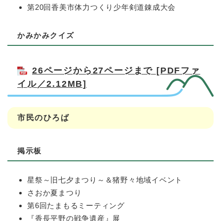
第20回香美市体力つくり少年剣道錬成大会
かみかみクイズ
26ページから27ページまで [PDFファ
イル／2.12MB]
市民のひろば
掲示板
星祭～旧七夕まつり～＆猪野々地域イベント
さおか夏まつり
第6回たまもるミーティング
『香長平野の戦争遺産』展