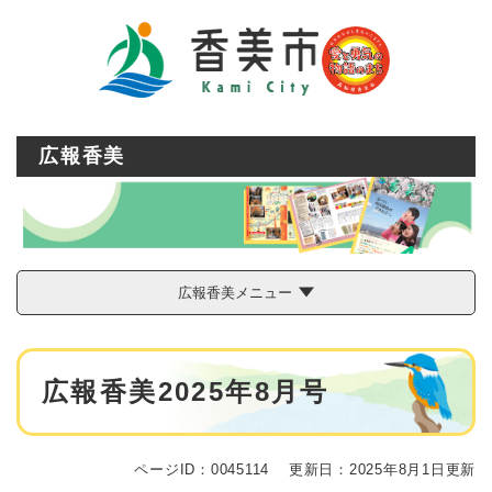
ペ
メニューを飛ばして本文へ
ー
ジ
の
先
頭
で
広報香美
す
。
広報香美メニュー
本
広報香美2025年8月号
文
ページID：0045114
更新日：2025年8月1日更新