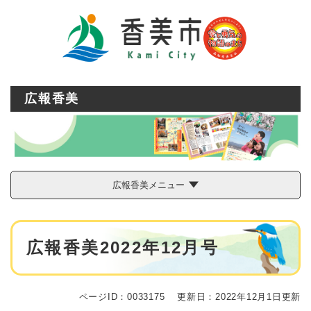
ペ
メニューを飛ばして本文へ
ー
ジ
の
先
頭
で
広報香美
す
。
広報香美メニュー
本
広報香美2022年12月号
文
ページID：0033175
更新日：2022年12月1日更新