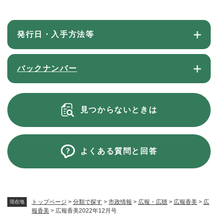
発行日・入手方法等
バックナンバー
見つからないときは
よくある質問と回答
トップページ
>
分類で探す
>
市政情報
>
広報・広聴
>
広報香美
>
広
現在地
報香美
>
広報香美2022年12月号