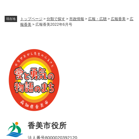
トップページ
>
分類で探す
>
市政情報
>
広報・広聴
>
広報香美
>
広
現在地
報香美
>
広報香美2022年6月号
香美市役所
法人番号8000020392120