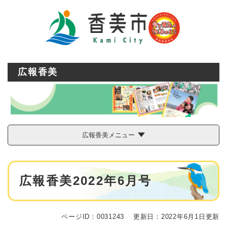
ペ
メニューを飛ばして本文へ
ー
ジ
の
先
頭
で
広報香美
す
。
広報香美メニュー
本
広報香美2022年6月号
文
ページID：0031243
更新日：2022年6月1日更新