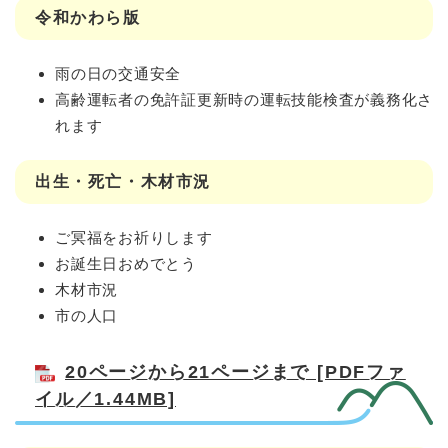
令和かわら版
雨の日の交通安全
高齢運転者の免許証更新時の運転技能検査が義務化さ
れます
出生・死亡・木材市況
ご冥福をお祈りします
お誕生日おめでとう
木材市況
市の人口
20ページから21ページまで [PDFファ
イル／1.44MB]