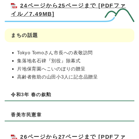
24ページから25ページまで [PDFファ
イル／7.49MB]
まちの話題
Tokyo Tomoさん市長への表敬訪問
集落地名石碑『別役』除幕式
片地保育園へこいのぼりの贈呈
高齢者救助の山田小3人に記念品贈呈
令和3年 春の叙勲
香美市民憲章
26ページから27ページまで [PDFファ