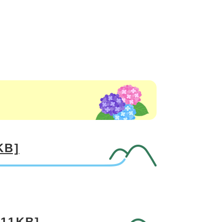
B]
1KB]