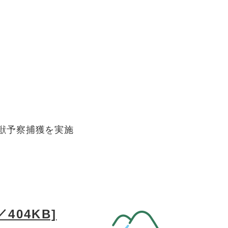
獣予察捕獲を実施
404KB]