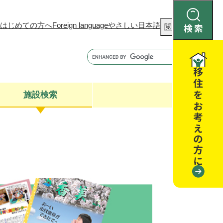
はじめての方へ
Foreign language
やさしい日本語
検
閲覧補助
索
施設検索
康
聴
閉じる
閉じる
全・消費者安全
閉じる
閉じる
閉じる