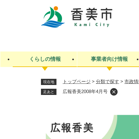
ペ
ー
ジ
の
先
キ
頭
ー
で
ワ
す
ー
くらしの情報
事業者向け情報
。
ド
検
索
トップページ
>
分類で探す
>
市政情
現在地
ライフステージ
入札・契約
観光スポット・観光施設
市政
施設検索
住民票・戸籍
産業振興
イベント・お祭り・特産品
市政への参加
広報香美2008年4月号
足あと
福祉
広告
掲示場
子ども
保険
水道・下水道
ごみ・環境・動物
住宅・土地
交通情報
広報香美