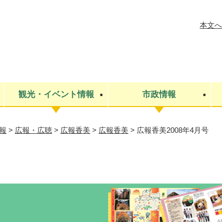
メニューを飛ばして本文へ
本文へ
観光・イベント情報
市政情報
報
>
広報・広聴
>
広報香美
>
広報香美
>
広報香美2008年4月号
税金
建設・上下水道
コミュニティ・まちづくり
保険・年金
ごみ・環境
条例・規則
医療・健
税金
広報・広
教育
その他
生涯学習・文化財
人権
救急・消防
防災・災害
防犯・安
市役所・施設案内