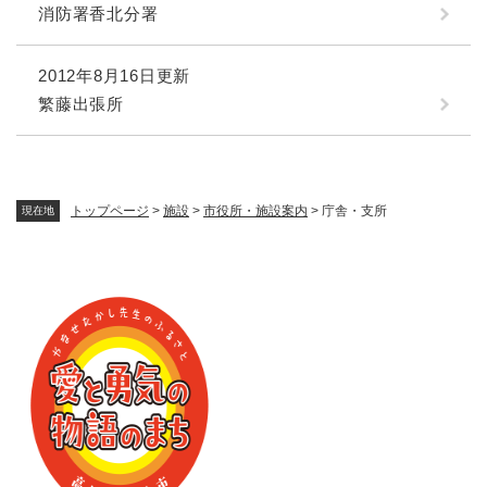
消防署香北分署
2012年8月16日更新
繁藤出張所
トップページ
>
施設
>
市役所・施設案内
>
庁舎・支所
現在地