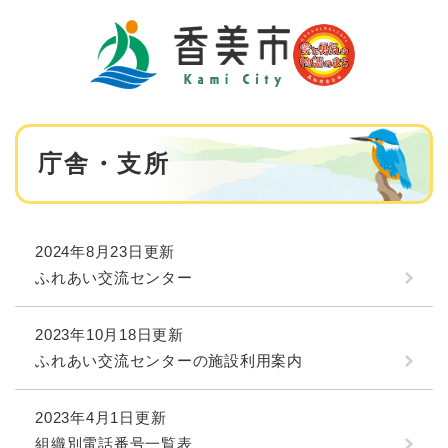
ペ
メニューを飛ばして本文へ
ー
ジ
の
先
頭
で
本
す
庁舎・支所
文
。
2024年8月23日更新
ふれあい交流センター
2023年10月18日更新
ふれあい交流センターの施設利用案内
2023年4月1日更新
組織別電話番号一覧表