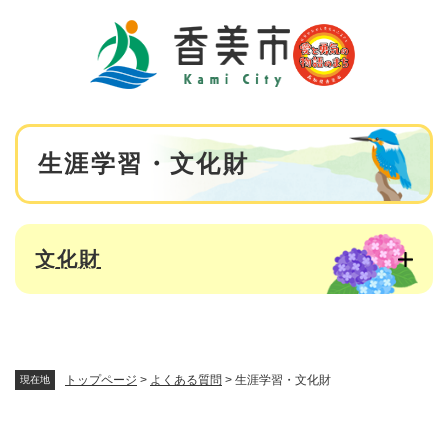
ペ
メニューを飛ばして本文へ
ー
ジ
の
先
頭
で
本
す
生涯学習・文化財
文
。
文化財
トップページ
>
よくある質問
>
生涯学習・文化財
現在地