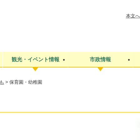
メニューを飛ばして本文へ
本文へ
観光・イベント情報
市政情報
も
>
保育園・幼稚園
税金
建設・上下水道
コミュニティ・まちづくり
保険・年金
ごみ・環境
条例・規則
医療・健
税金
広報・広
教育
その他
生涯学習・文化財
人権
救急・消防
防災・災害
防犯・安
市役所・施設案内