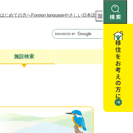
はじめての方へ
Foreign language
やさしい日本語
検
閲覧補助
索
施設検索
康
聴
閉じる
閉じる
全・消費者安全
閉じる
閉じる
閉じる