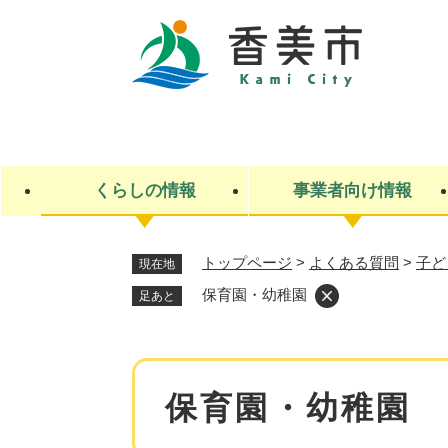
ペ
ー
ジ
の
先
キ
頭
ー
で
ワ
す
ー
くらしの情報
事業者向け情報
。
ド
検
索
トップページ
>
よくある質問
>
子ど
現在地
ライフステージ
入札・契約
観光スポット・観光施設
市政
施設検索
住民票・戸籍
産業振興
イベント・お祭り・特産品
市政への参加
保育園・幼稚園
足あと
福祉
広告
掲示場
子ども
保険
水道・下水道
ごみ・環境・動物
住宅・土地
交通情報
本
保育園・幼稚園
文