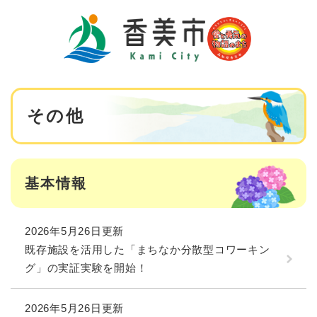
ペ
メニューを飛ばして本文へ
ー
ジ
の
先
頭
で
本
す
その他
文
。
基本情報
2026年5月26日更新
既存施設を活用した「まちなか分散型コワーキン
グ」の実証実験を開始！
2026年5月26日更新