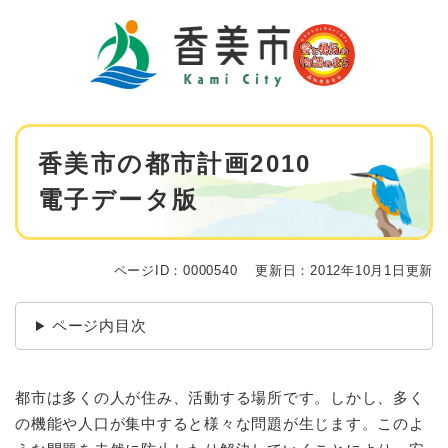
ペ
メニューを飛ばして本文へ
ー
ジ
の
先
頭
で
本
す
香美市の都市計画2010
文
。
電子データ版
ページID：0000540
更新日：2012年10月1日更新
ページ内目次
都市は多くの人が住み、活動する場所です。しかし、多く
の機能や人口が集中すると様々な問題が生じます。このよ