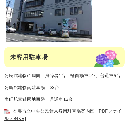
来客用駐車場
公民館建物の周囲 身障者1台、軽自動車4台、普通車5台
公民館建物南駐車場 23台
宝町児童遊園地西隣 普通車12台
香美市立中央公民館来客用駐車場案内図 [PDFファイ
ル／94KB]