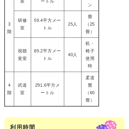
室
ートル
ン
畳
研修
59.4平方メー
3
25人
（25
室
トル
階
畳）
机・
視聴
89.2平方メー
椅子
40人
覚室
トル
使用
時
柔道
4
武道
291.6平方メ
畳
階
室
ートル
（60
畳）
利用時間