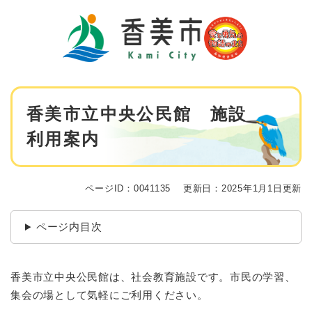
ペ
メニューを飛ばして本文へ
ー
ジ
の
先
頭
で
本
す
香美市立中央公民館 施設
文
。
利用案内
ページID：0041135
更新日：2025年1月1日更新
ページ内目次
香美市立中央公民館は、社会教育施設です。市民の学習、
集会の場として気軽にご利用ください。