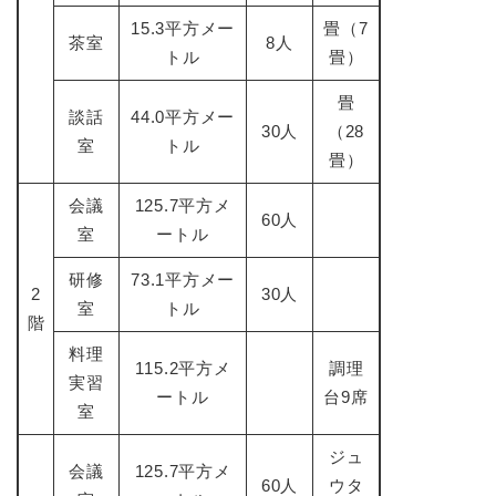
15.3平方メー
畳（7
茶室
8人
トル
畳）
畳
談話
44.0平方メー
30人
（28
室
トル
畳）
会議
125.7平方メ
60人
室
ートル
研修
73.1平方メー
2
30人
室
トル
階
料理
115.2平方メ
調理
実習
ートル
台9席
室
ジュ
会議
125.7平方メ
60人
ウタ