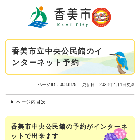
ペ
メニューを飛ばして本文へ
ー
ジ
の
先
頭
で
本
す
香美市立中央公民館のイ
文
。
ンターネット予約
ページID：0033825
更新日：2023年4月1日更新
ページ内目次
香美市中央公民館の予約がインターネ
ットで出来ます