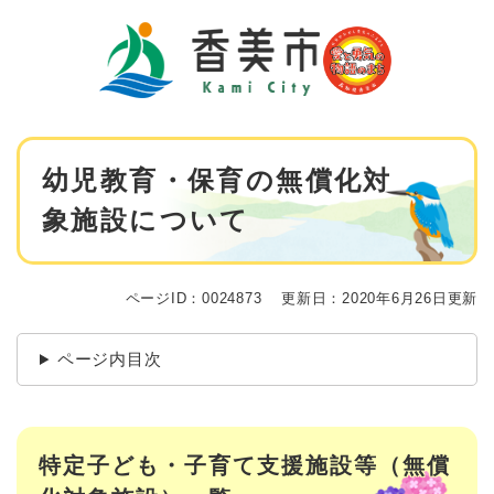
ペ
メニューを飛ばして本文へ
ー
ジ
の
先
頭
で
本
す
幼児教育・保育の無償化対
文
。
象施設について
ページID：0024873
更新日：2020年6月26日更新
ページ内目次
特定子ども・子育て支援施設等（無償