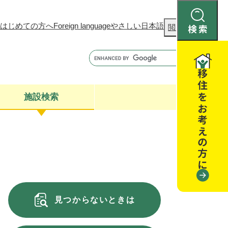
はじめての方へ
Foreign language
やさしい日本語
検
閲覧補助
索
施設検索
康
聴
閉じる
閉じる
全・消費者安全
閉じる
閉じる
見つからないときは
閉じる