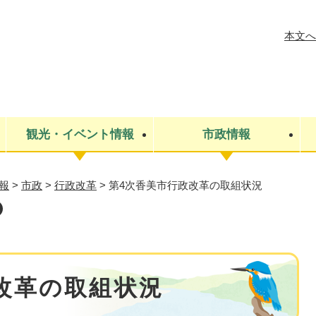
メニューを飛ばして本文へ
本文へ
観光・イベント情報
市政情報
報
>
市政
>
行政改革
>
第4次香美市行政改革の取組状況
税金
建設・上下水道
コミュニティ・まちづくり
保険・年金
ごみ・環境
条例・規則
医療・健
税金
広報・広
教育
その他
生涯学習・文化財
人権
救急・消防
防災・災害
防犯・安
市役所・施設案内
改革の取組状況