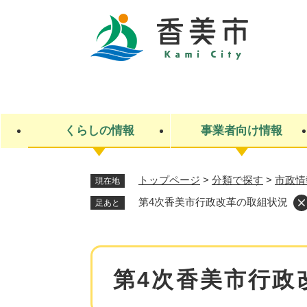
ペ
ー
ジ
の
先
キ
頭
ー
で
ワ
す
ー
くらしの情報
事業者向け情報
。
ド
検
索
トップページ
>
分類で探す
>
市政情
現在地
ライフステージ
入札・契約
観光スポット・観光施設
市政
施設検索
住民票・戸籍
産業振興
イベント・お祭り・特産品
市政への参加
第4次香美市行政改革の取組状況
足あと
福祉
広告
掲示場
子ども
保険
水道・下水道
ごみ・環境・動物
住宅・土地
交通情報
本
第4次香美市行政
文