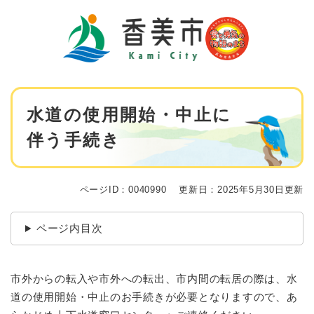
ペ
メニューを飛ばして本文へ
ー
ジ
の
先
頭
で
本
す
水道の使用開始・中止に
文
。
伴う手続き
ページID：0040990
更新日：2025年5月30日更新
ページ内目次
市外からの転入や市外への転出、市内間の転居の際は、水
道の使用開始・中止のお手続きが必要となりますので、あ