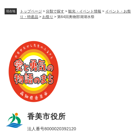
トップページ
>
分類で探す
>
観光・イベント情報
>
イベント・お祭
現在地
り・特産品
>
お祭り
>
第64回奥物部湖湖水祭
香美市役所
法人番号8000020392120