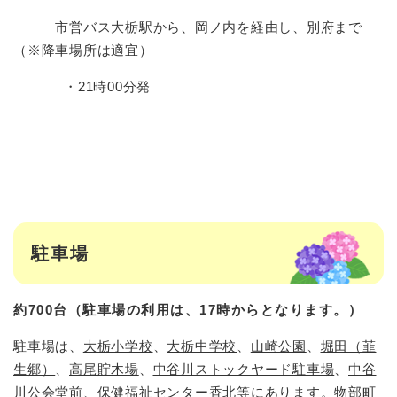
市営バス大栃駅から、岡ノ内を経由し、別府まで
（※降車場所は適宜）
・21時00分発
駐車場
約700台（駐車場の利用は、17時からとなります。）
駐車場は、
大栃小学校
、
大栃中学校
、
山崎公園
、
堀田（韮
生郷）
、
高尾貯木場
、
中谷川ストックヤード駐車場
、
中谷
川公会堂前
、
保健福祉センター香北
等にあります。物部町