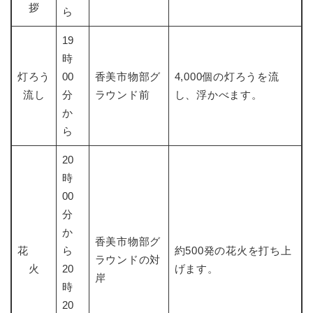
拶
ら
19
時
灯ろう
00
香美市物部グ
4,000個の灯ろうを流
流し
分
ラウンド前
し、浮かべます。
か
ら
20
時
00
分
か
香美市物部グ
花
ら
約500発の花火を打ち上
ラウンドの対
火
20
げます。
岸
時
20