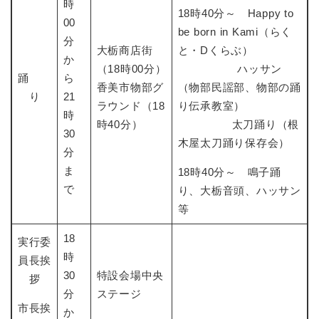
時
18時40分～ Happy to
00
be born in Kami（らく
分
大栃商店街
と・Dくらぶ）
か
（18時00分）
ハッサン
踊
ら
香美市物部グ
（物部民謡部、物部の踊
り
21
ラウンド（18
り伝承教室）
時
時40分）
太刀踊り（根
30
木屋太刀踊り保存会）
分
ま
18時40分～ 鳴子踊
で
り、大栃音頭、ハッサン
等
18
実行委
時
員長挨
30
特設会場中央
拶
分
ステージ
市長挨
か