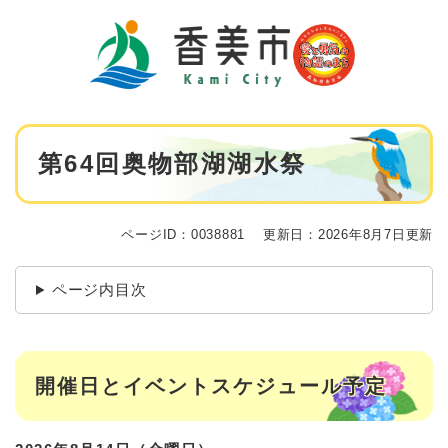
ペ
メニューを飛ばして本文へ
ー
ジ
の
先
頭
で
本
す
第64回奥物部湖湖水祭
文
。
ページID：0038881
更新日：2026年8月7日更新
ページ内目次
開催日とイベントスケジュール予定