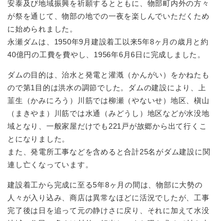
安泰及び地域振興を祈願するとともに、物部町内外の方々
が祭を通じて、物部の地での一夜を楽しんでいただくため
に始められました。
永瀬ダムは、1950年9月建設着工以来5年8ヶ月の歳月と約
40億円の工費を費やし、1956年6月6日に完成しました。
ダムの目的は、治水と発電と灌漑（かんがい）をかねたも
ので第1目的は洪水の調節でした。ダムの建設により、上
韮生（かみにろう）川筋では柳瀬（やないせ）地区、槇山
（まきやま）川筋では水通（みどうし）地区などが水没地
域となり、一般家屋だけでも221戸が故郷から出て行くこ
とになりました。
また、発電所工事などを含めると合計25名がダム建設に関
連し亡くなっています。
建設着工から完成に至る5年8ヶ月の間は、物部に大勢の
人々が入り込み、商店は異常なほどに活況でしたが、工事
完了後は日を追って元の静けさに戻り、それに加えて水没