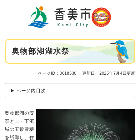
ペ
メニューを飛ばして本文へ
ー
ジ
の
先
頭
で
本
す
奥物部湖湖水祭
文
。
ページID：0018530
更新日：2025年7月4日更新
ページ内目次
奥物部湖の安
泰と上・下流
域の五穀豊穣
を祈願し、住