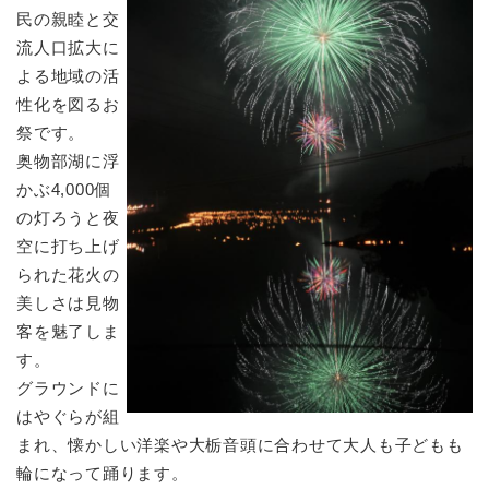
民の親睦と交
流人口拡大に
よる地域の活
性化を図るお
祭です。
奥物部湖に浮
かぶ4,000個
の灯ろうと夜
空に打ち上げ
られた花火の
美しさは見物
客を魅了しま
す。
グラウンドに
はやぐらが組
まれ、懐かしい洋楽や大栃音頭に合わせて大人も子どもも
輪になって踊ります。