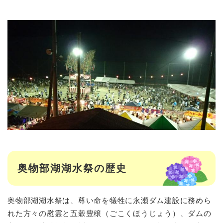
奥物部湖湖水祭の歴史
奥物部湖湖水祭は、尊い命を犠牲に永瀬ダム建設に務めら
れた方々の慰霊と五穀豊穣（ごこくほうじょう）、ダムの