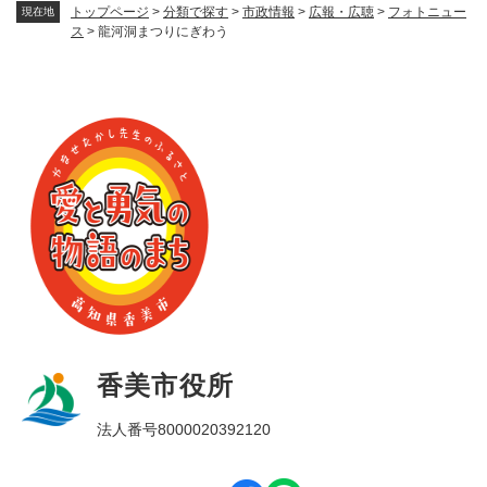
トップページ
>
分類で探す
>
市政情報
>
広報・広聴
>
フォトニュー
現在地
ス
>
龍河洞まつりにぎわう
香美市役所
法人番号8000020392120