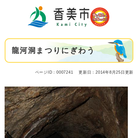
ペ
メニューを飛ばして本文へ
ー
ジ
の
先
頭
で
本
す
龍河洞まつりにぎわう
文
。
ページID：0007241
更新日：2014年8月25日更新