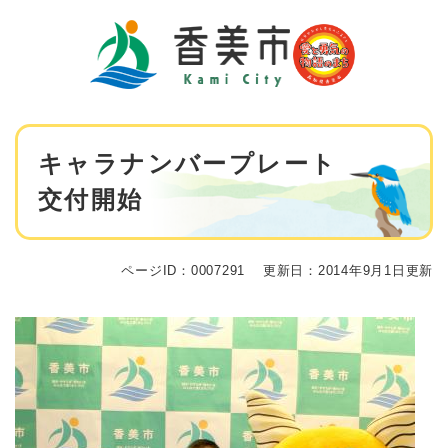
ペ
メニューを飛ばして本文へ
ー
ジ
の
先
頭
で
本
す
キャラナンバープレート
文
。
交付開始
ページID：0007291
更新日：2014年9月1日更新