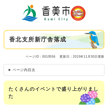
ペ
メニューを飛ばして本文へ
ー
ジ
の
先
頭
で
本
す
香北支所新庁舎落成
文
。
ページID：0010556
更新日：2015年11月30日更新
ページ内目次
たくさんのイベントで盛り上がりまし
た