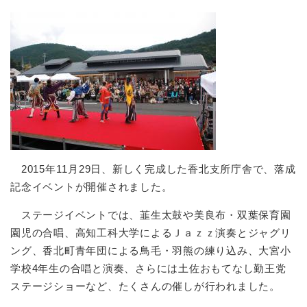
2015年11月29日、新しく完成した香北支所庁舎で、落成
記念イベントが開催されました。
ステージイベントでは、韮生太鼓や美良布・双葉保育園
園児の合唱、高知工科大学によるＪａｚｚ演奏とジャグリ
ング、香北町青年団による鳥毛・羽熊の練り込み、大宮小
学校4年生の合唱と演奏、さらには土佐おもてなし勤王党
ステージショーなど、たくさんの催しが行われました。