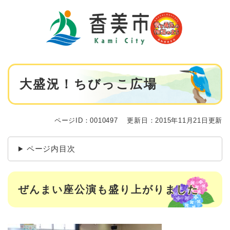
ペ
メニューを飛ばして本文へ
ー
ジ
の
先
頭
で
本
す
大盛況！ちびっこ広場
文
。
ページID：0010497
更新日：2015年11月21日更新
ページ内目次
ぜんまい座公演も盛り上がりました