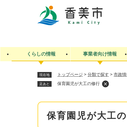
ペ
ー
ジ
の
先
キ
頭
ー
で
ワ
す
ー
くらしの情報
事業者向け情報
。
ド
検
索
トップページ
>
分類で探す
>
市政情
現在地
ライフステージ
入札・契約
観光スポット・観光施設
市政
施設検索
住民票・戸籍
産業振興
イベント・お祭り・特産品
市政への参加
保育園児が大工の修行
足あと
福祉
広告
掲示場
子ども
保険
水道・下水道
ごみ・環境・動物
住宅・土地
交通情報
本
保育園児が大工
文