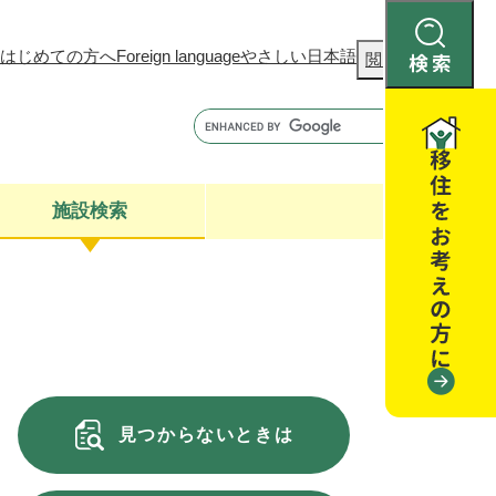
はじめての方へ
Foreign language
やさしい日本語
検
閲覧補助
索
施設検索
康
聴
閉じる
閉じる
全・消費者安全
閉じる
閉じる
見つからないときは
閉じる