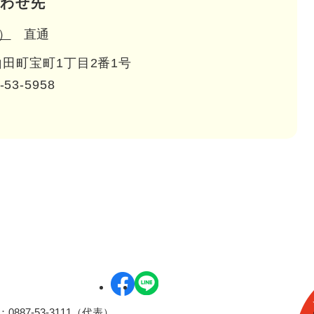
わせ先
）
直通
田町宝町1丁目2番1号
-53-5958
0887-53-3111（代表）