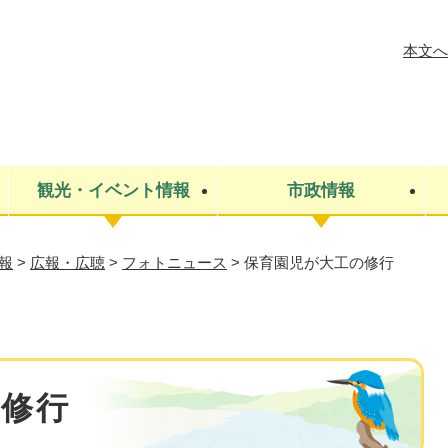
メニューを飛ばして本文へ
本文へ
観光・イベント情報
市政情報
報
>
広報・広聴
>
フォトニュース
>
保育園児が大工の修行
税金
建設・上下水道
コミュニティ・まちづくり
保険・年金
ごみ・環境
条例・規則
医療・健
税金
広報・広
教育
その他
生涯学習・文化財
人権
救急・消防
防災・災害
防犯・安
市役所・施設案内
の修行