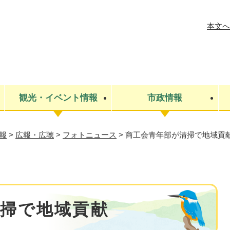
メニューを飛ばして本文へ
本文へ
観光・イベント情報
市政情報
報
>
広報・広聴
>
フォトニュース
>
商工会青年部が清掃で地域貢
税金
建設・上下水道
コミュニティ・まちづくり
保険・年金
ごみ・環境
条例・規則
医療・健
税金
広報・広
教育
その他
生涯学習・文化財
人権
救急・消防
防災・災害
防犯・安
市役所・施設案内
掃で地域貢献