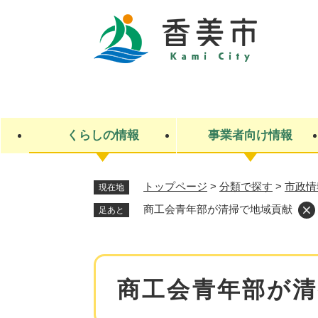
ペ
ー
ジ
の
先
キ
頭
ー
で
ワ
す
ー
くらしの情報
事業者向け情報
。
ド
検
索
トップページ
>
分類で探す
>
市政情
現在地
ライフステージ
入札・契約
観光スポット・観光施設
市政
施設検索
住民票・戸籍
産業振興
イベント・お祭り・特産品
市政への参加
商工会青年部が清掃で地域貢献
足あと
福祉
広告
掲示場
子ども
保険
水道・下水道
ごみ・環境・動物
住宅・土地
交通情報
本
商工会青年部が清
文