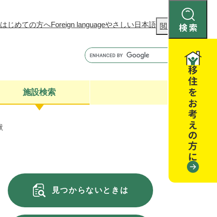
はじめての方へ
Foreign language
やさしい日本語
検
閲覧補助
索
施設検索
献
康
聴
閉じる
閉じる
全・消費者安全
閉じる
閉じる
見つからないときは
閉じる