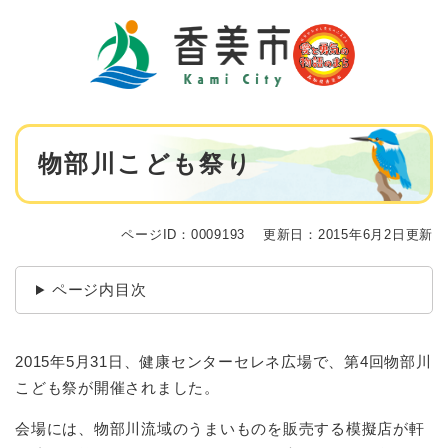
ペ
メニューを飛ばして本文へ
ー
ジ
の
先
頭
で
本
す
物部川こども祭り
文
。
ページID：0009193
更新日：2015年6月2日更新
ページ内目次
2015年5月31日、健康センターセレネ広場で、第4回物部川
こども祭が開催されました。
会場には、物部川流域のうまいものを販売する模擬店が軒