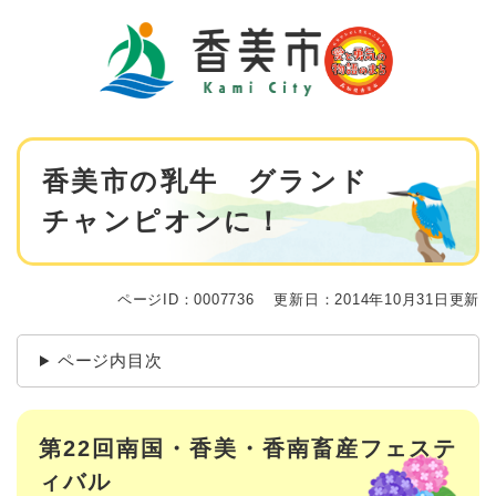
ペ
メニューを飛ばして本文へ
ー
ジ
の
先
頭
で
本
す
香美市の乳牛 グランド
文
。
チャンピオンに！
ページID：0007736
更新日：2014年10月31日更新
ページ内目次
第22回南国・香美・香南畜産フェステ
ィバル