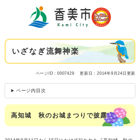
ペ
メニューを飛ばして本文へ
ー
ジ
の
先
頭
で
本
す
いざなぎ流舞神楽
文
。
ページID：0007429
更新日：2014年9月24日更新
ページ内目次
高知城 秋のお城まつりで披露