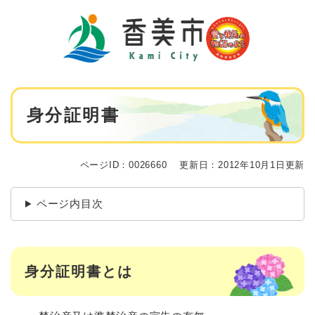
ペ
メニューを飛ばして本文へ
ー
ジ
の
先
頭
で
本
す
身分証明書
文
。
ページID：0026660
更新日：2012年10月1日更新
ページ内目次
身分証明書とは