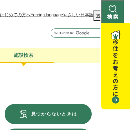
はじめての方へ
Foreign language
やさしい日本語
検
閲覧補助
索
施設検索
康
聴
閉じる
閉じる
全・消費者安全
閉じる
閉じる
見つからないときは
閉じる