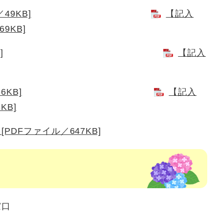
49KB]
【記入
9KB]
]
【記入
6KB]
【記入
KB]
PDFファイル／647KB]
窓口