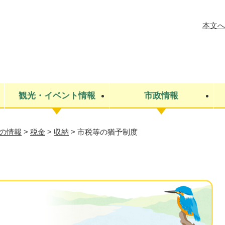
メニューを飛ばして本文へ
本文へ
観光・イベント情報
市政情報
の情報
>
税金
>
収納
>
市税等の猶予制度
税金
建設・上下水道
コミュニティ・まちづくり
保険・年金
ごみ・環境
条例・規則
医療・健
税金
広報・広
教育
その他
生涯学習・文化財
人権
救急・消防
防災・災害
防犯・安
市役所・施設案内