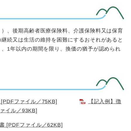
）、後期高齢者医療保険料、介護保険料又は保育
の継続又は生活の維持を困難にするおそれがあると
り、1年以内の期間を限り、換価の猶予が認められ
PDFファイル／75KB]
【記入例】徴
ァイル／93KB]
[PDFファイル／62KB]