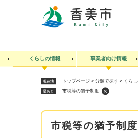
ペ
ー
ジ
の
先
キ
頭
ー
で
ワ
す
ー
くらしの情報
事業者向け情報
。
ド
検
索
トップページ
>
分類で探す
>
くらし
現在地
ライフステージ
入札・契約
観光スポット・観光施設
市政
施設検索
住民票・戸籍
産業振興
イベント・お祭り・特産品
市政への参加
市税等の猶予制度
足あと
福祉
広告
掲示場
子ども
保険
水道・下水道
ごみ・環境・動物
住宅・土地
交通情報
本
市税等の猶予制度
文