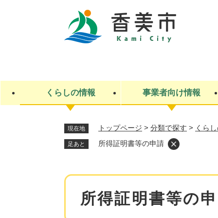
ペ
ー
ジ
の
先
キ
頭
ー
で
ワ
す
ー
くらしの情報
事業者向け情報
。
ド
検
索
トップページ
>
分類で探す
>
くらし
現在地
ライフステージ
入札・契約
観光スポット・観光施設
市政
施設検索
住民票・戸籍
産業振興
イベント・お祭り・特産品
市政への参加
所得証明書等の申請
足あと
福祉
広告
掲示場
子ども
保険
水道・下水道
ごみ・環境・動物
住宅・土地
交通情報
本
所得証明書等の申
文