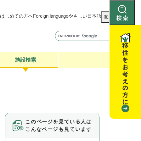
はじめての方へ
Foreign language
やさしい日本語
検
閲覧補助
索
施設検索
康
聴
閉じる
閉じる
全・消費者安全
閉じる
閉じる
このページを見ている人は
閉じる
こんなページも見ています