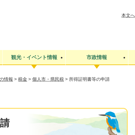
メニューを飛ばして本文へ
本文へ
観光・イベント情報
市政情報
の情報
>
税金
>
個人市・県民税
>
所得証明書等の申請
税金
建設・上下水道
コミュニティ・まちづくり
保険・年金
ごみ・環境
条例・規則
医療・健
税金
広報・広
教育
その他
生涯学習・文化財
人権
救急・消防
防災・災害
防犯・安
市役所・施設案内
請