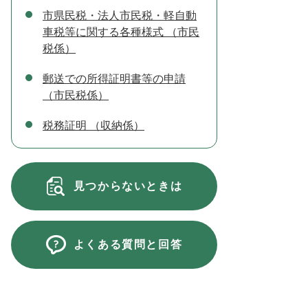
市県民税・法人市民税・軽自動
車税等に関する各種様式 （市民
税係）
郵送での所得証明書等の申請
（市民税係）
税務証明 （収納係）
見つからないときは
よくある質問と回答