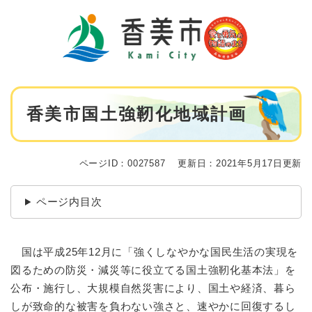
ペ
メニューを飛ばして本文へ
ー
ジ
の
先
頭
で
本
す
香美市国土強靭化地域計画
文
。
ページID：0027587
更新日：2021年5月17日更新
ページ内目次
国は平成25年12月に「強くしなやかな国民生活の実現を
図るための防災・減災等に役立てる国土強靭化基本法」を
公布・施行し、大規模自然災害により、国土や経済、暮ら
しが致命的な被害を負わない強さと、速やかに回復するし