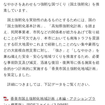
なやかさをあわせもつ強靭な国づくり（国土強靭化）を推
進しています。
国土強靭化を実効性のあるものとするためには、国の
「国土強靭化基本計画」、「高知県強靭化計画」を踏ま
え、民間事業者、市民などの関係者が総力をあげて取り組
むことが不可欠であり、本市においても南海トラフを震源
とする巨大地震やこれまで経験したことのない集中豪雨な
どの大規模自然災害に対し、「強さ」と「しなやかさ」を
兼ね備えた安全・安心な地域づくりを推進するため、必要
な事前防災及び減災、迅速な復旧・復興等に係る施策を総
合的かつ計画的に実施する「香美市国土強靭化地域計画」
を策定しました。
詳細につきましては、下記データをご覧ください。
香美市国土強靭化地域計画（本編・アクションプラ
ン・概要版） [PDFファイル／3.04MB]